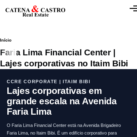
Pular para o conteúdo principal
Men
Trilha
Início
Faria Lima Financial Center |
de
Lajes corporativas no Itaim Bibi
navegação
CCRE CORPORATE | ITAIM BIBI
Lajes corporativas em
grande escala na Avenida
Faria Lima
O Faria Lima Financial Center está na Avenida Brigadeiro
Faria Lima, no Itaim Bibi. É um edifício corporativo para